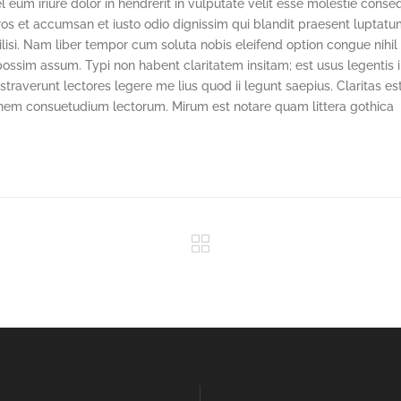
um iriure dolor in hendrerit in vulputate velit esse molestie conse
o eros et accumsan et iusto odio dignissim qui blandit praesent luptat
cilisi. Nam liber tempor cum soluta nobis eleifend option congue nihil
sim assum. Typi non habent claritatem insitam; est usus legentis in
traverunt lectores legere me lius quod ii legunt saepius. Claritas es
nem consuetudium lectorum. Mirum est notare quam littera gothica