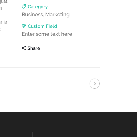
quat,
Category
um
Business, Marketing
 iis
Custom Field
t
Enter some text here
Share