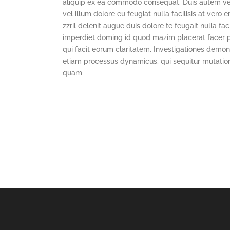
aliquip ex ea commodo consequat. Duis autem vel e
vel illum dolore eu feugiat nulla facilisis at ver
zzril delenit augue duis dolore te feugait nulla fa
imperdiet doming id quod mazim placerat facer pos
qui facit eorum claritatem. Investigationes demons
etiam processus dynamicus, qui sequitur mutatio
quam